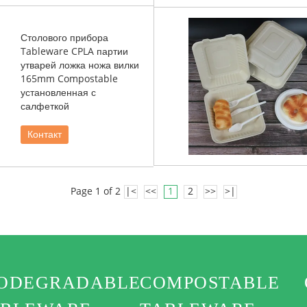
Столового прибора
Tableware CPLA партии
утварей ложка ножа вилки
165mm Compostable
установленная с
салфеткой
Контакт
Page 1 of 2
|<
<<
1
2
>>
>|
IODEGRADABLE
COMPOSTABLE