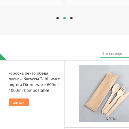
hd
hd
hd
коробка бенто обеда
пульпы багассы Tableware
партии Dinnerware 600ml
1000ml Compostable
Контакт