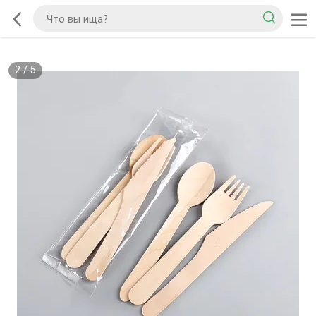
2
/
5