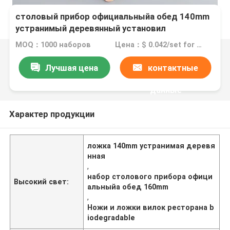
столовый прибор официальныйа обед 140mm
устранимый деревянный установил
Biodegradable ножи и ложки вилок
MOQ：1000 наборов
Цена：$ 0.042/set for 160mm cutlery set
Лучшая цена
контактные
данные
Характер продукции
ложка 140mm устранимая деревя
нная
,
набор столового прибора офици
Высокий свет:
альныйа обед 160mm
,
Ножи и ложки вилок ресторана b
iodegradable