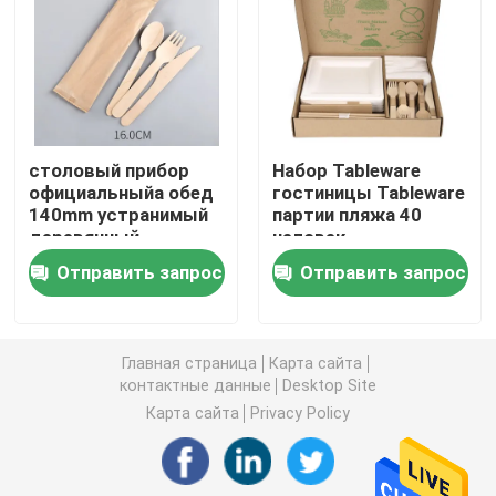
Tableware майцены
устранимые бумажные стаканчики
столовый прибор
Набор Tableware
официальныйа обед
гостиницы Tableware
Топливо фитиля ссаживая
140mm устранимый
партии пляжа 40
деревянный
человек
установил
располагаясь
Топливо геля ссаживая
Отправить запрос
Отправить запрос
Biodegradable ножи и
лагерем Compostable
ложки вилок
Бумажные выпивая соломы
Главная страница
Карта сайта
контактные данные
Desktop Site
PVC льнет обруч
Карта сайта
Privacy Policy
Compostable столовый прибор CPLA