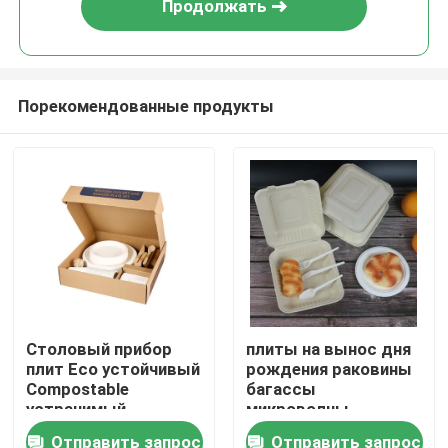
Продолжать
Порекомендованные продукты
Дом
Столовый прибор
плиты на вынос дня
плит Eco устойчивый
рождения раковины
Продукты
Compostable
багассы
устранимый
микроволны
устранимый
контейнеров 800ml
Отправить запрос
Отправить запрос
О нас